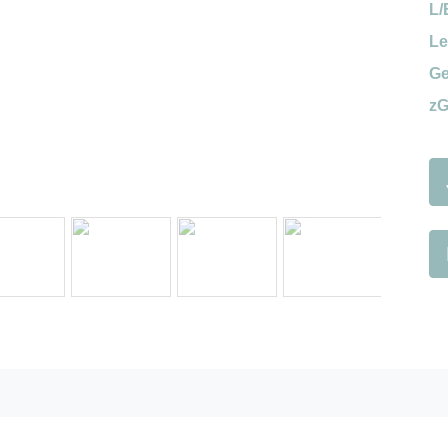
Next
L/
Le
Ge
zG