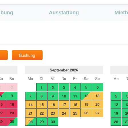
ibung
Ausstattung
Miet