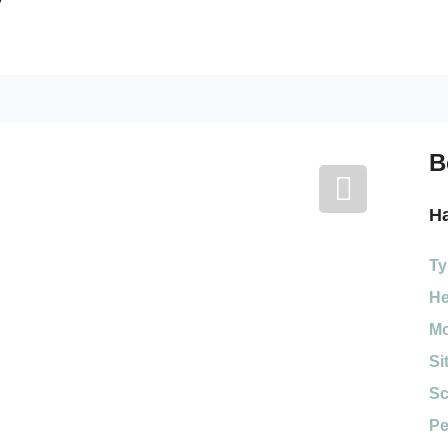
B
H
Ty
He
Mo
Si
Sc
Pe